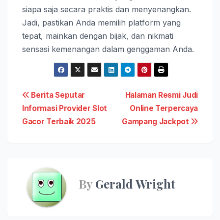
siapa saja secara praktis dan menyenangkan.
Jadi, pastikan Anda memilih platform yang
tepat, mainkan dengan bijak, dan nikmati
sensasi kemenangan dalam genggaman Anda.
Navigasi
Berita Seputar
Halaman Resmi Judi
Informasi Provider Slot
Online Terpercaya
pos
Gacor Terbaik 2025
Gampang Jackpot
By
Gerald Wright