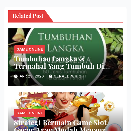
Related Post
GAME ONLINE
Tumbuhan Langka &
Termahal Yang Tumbuh Di
Indonesia
APR 23, 2026
GERALD WRIGHT
GAME ONLINE
Strategi Bermain Game Slot
Gacor Agar Mudah Menang