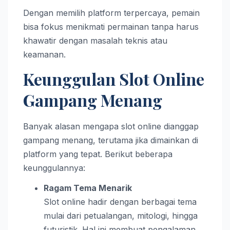
Dengan memilih platform terpercaya, pemain
bisa fokus menikmati permainan tanpa harus
khawatir dengan masalah teknis atau
keamanan.
Keunggulan Slot Online
Gampang Menang
Banyak alasan mengapa slot online dianggap
gampang menang, terutama jika dimainkan di
platform yang tepat. Berikut beberapa
keunggulannya:
Ragam Tema Menarik
Slot online hadir dengan berbagai tema
mulai dari petualangan, mitologi, hingga
futuristik. Hal ini membuat pengalaman