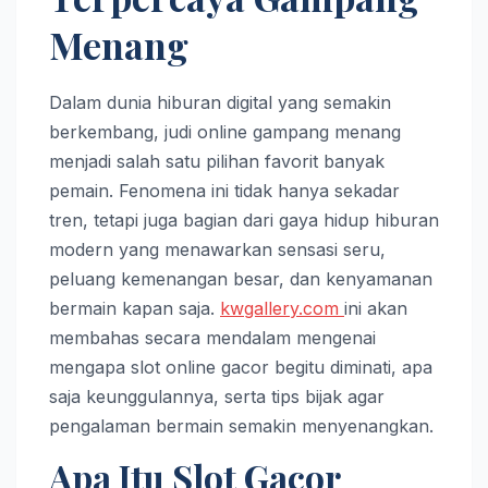
Menang
Dalam dunia hiburan digital yang semakin
berkembang, judi online gampang menang
menjadi salah satu pilihan favorit banyak
pemain. Fenomena ini tidak hanya sekadar
tren, tetapi juga bagian dari gaya hidup hiburan
modern yang menawarkan sensasi seru,
peluang kemenangan besar, dan kenyamanan
bermain kapan saja.
kwgallery.com
ini akan
membahas secara mendalam mengenai
mengapa slot online gacor begitu diminati, apa
saja keunggulannya, serta tips bijak agar
pengalaman bermain semakin menyenangkan.
Apa Itu Slot Gacor