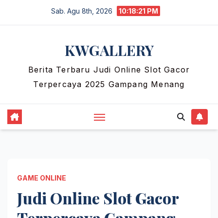
Skip
Sab. Agu 8th, 2026
10:18:22 PM
to
content
KWGALLERY
Berita Terbaru Judi Online Slot Gacor
Terpercaya 2025 Gampang Menang
GAME ONLINE
Judi Online Slot Gacor
Terpercaya Gampang