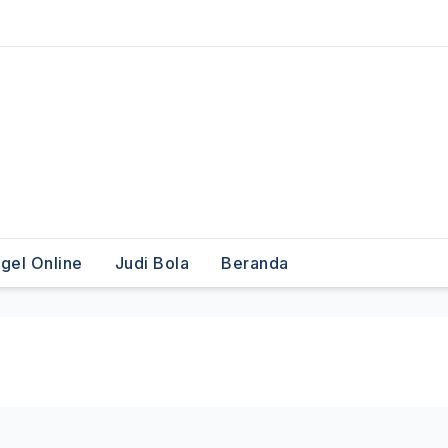
gel Online
Judi Bola
Beranda