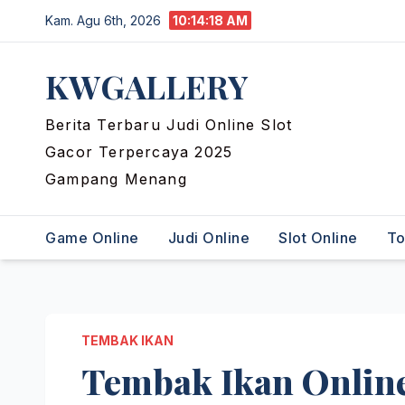
Skip
Kam. Agu 6th, 2026
10:14:19 AM
to
content
KWGALLERY
Berita Terbaru Judi Online Slot
Gacor Terpercaya 2025
Gampang Menang
Game Online
Judi Online
Slot Online
To
TEMBAK IKAN
Tembak Ikan Online