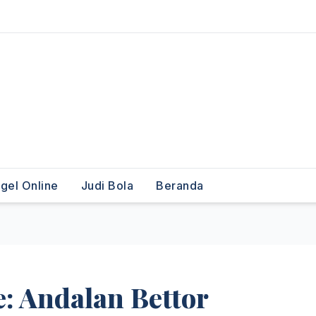
gel Online
Judi Bola
Beranda
: Andalan Bettor