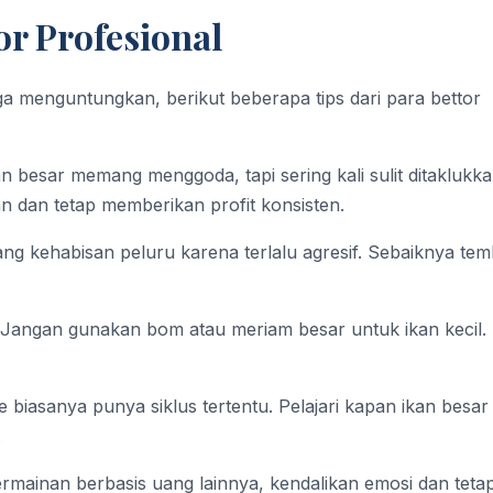
or Profesional
a menguntungkan, berikut beberapa tips dari para bettor
n besar memang menggoda, tapi sering kali sulit ditaklukka
kan dan tetap memberikan profit konsisten.
g kehabisan peluru karena terlalu agresif. Sebaiknya te
– Jangan gunakan bom atau meriam besar untuk ikan kecil.
 biasanya punya siklus tertentu. Pelajari kapan ikan besar
.
ermainan berbasis uang lainnya, kendalikan emosi dan teta