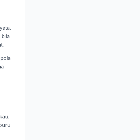
yata.
bila
t.
 pola
na
kau.
rburu