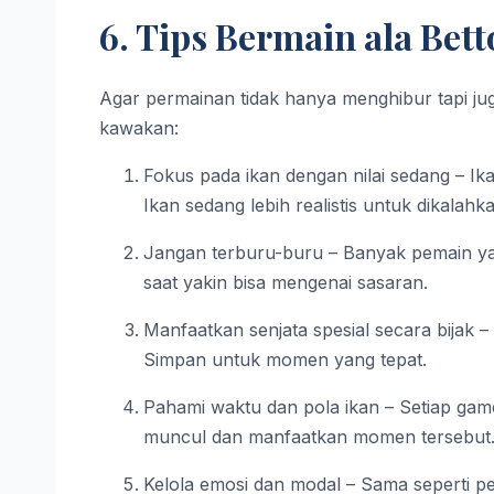
6. Tips Bermain ala Bett
Agar permainan tidak hanya menghibur tapi jug
kawakan:
Fokus pada ikan dengan nilai sedang – Ika
Ikan sedang lebih realistis untuk dikalah
Jangan terburu-buru – Banyak pemain yan
saat yakin bisa mengenai sasaran.
Manfaatkan senjata spesial secara bijak 
Simpan untuk momen yang tepat.
Pahami waktu dan pola ikan – Setiap game
muncul dan manfaatkan momen tersebut
Kelola emosi dan modal – Sama seperti p