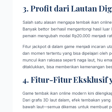
3. Profit dari Lautan Dig
Salah satu alasan mengapa tembak ikan online 
Banyak bettor berhasil mengantongi hasil luar 
pemain mengubah modal Rp20.000 menjadi ratu
Fitur jackpot di dalam game menjadi incaran u
dan momen tertentu yang bisa dipelajari oleh 
muncul ikan raksasa seperti naga laut, hiu em
ditaklukkan, bisa memberikan kemenangan be
4. Fitur-Fitur Eksklusif
Game tembak ikan online modern kini dilengkap
Dari grafis 3D laut dalam, efek tembakan yang
bawah laut—semua dikemas untuk membuat pe