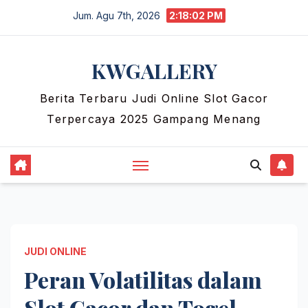
Skip
Jum. Agu 7th, 2026
2:18:03 PM
to
content
KWGALLERY
Berita Terbaru Judi Online Slot Gacor
Terpercaya 2025 Gampang Menang
JUDI ONLINE
Peran Volatilitas dalam
Slot Gacor dan Togel