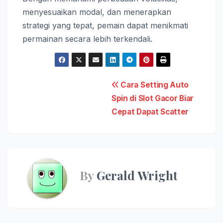
menyesuaikan modal, dan menerapkan
strategi yang tepat, pemain dapat menikmati
permainan secara lebih terkendali.
Navigasi
Cara Setting Auto
Spin di Slot Gacor Biar
pos
Cepat Dapat Scatter
By
Gerald Wright