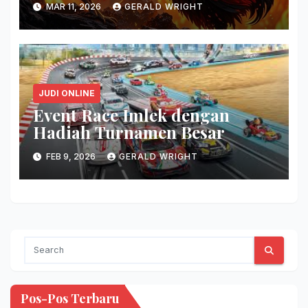
MAR 11, 2026
GERALD WRIGHT
JUDI ONLINE
Event Race Imlek dengan
Hadiah Turnamen Besar
FEB 9, 2026
GERALD WRIGHT
Pos-Pos Terbaru