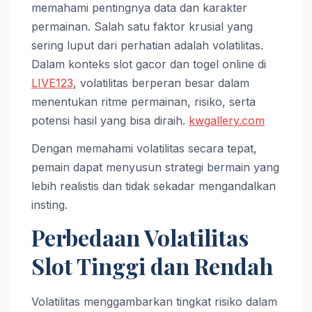
memahami pentingnya data dan karakter
permainan. Salah satu faktor krusial yang
sering luput dari perhatian adalah volatilitas.
Dalam konteks slot gacor dan togel online di
LIVE123
, volatilitas berperan besar dalam
menentukan ritme permainan, risiko, serta
potensi hasil yang bisa diraih.
kwgallery.com
Dengan memahami volatilitas secara tepat,
pemain dapat menyusun strategi bermain yang
lebih realistis dan tidak sekadar mengandalkan
insting.
Perbedaan Volatilitas
Slot Tinggi dan Rendah
Volatilitas menggambarkan tingkat risiko dalam