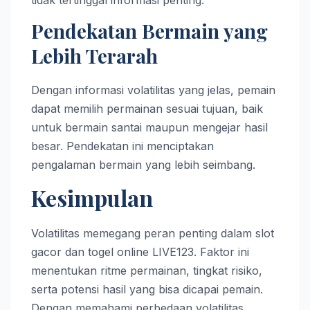
tidak tertinggal informasi penting.
Pendekatan Bermain yang
Lebih Terarah
Dengan informasi volatilitas yang jelas, pemain
dapat memilih permainan sesuai tujuan, baik
untuk bermain santai maupun mengejar hasil
besar. Pendekatan ini menciptakan
pengalaman bermain yang lebih seimbang.
Kesimpulan
Volatilitas memegang peran penting dalam slot
gacor dan togel online LIVE123. Faktor ini
menentukan ritme permainan, tingkat risiko,
serta potensi hasil yang bisa dicapai pemain.
Dengan memahami perbedaan volatilitas,