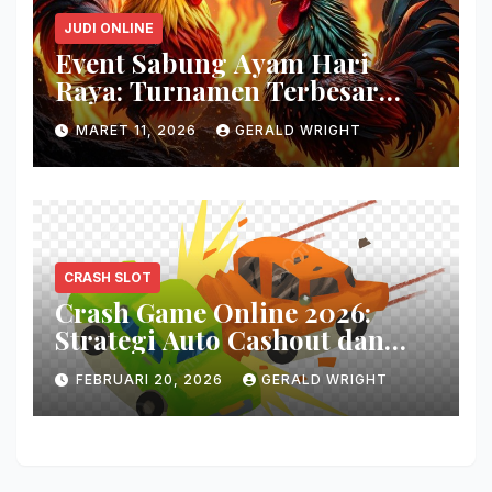
JUDI ONLINE
Event Sabung Ayam Hari
Raya: Turnamen Terbesar
dengan Bonus Fantastis
MARET 11, 2026
GERALD WRIGHT
CRASH SLOT
Crash Game Online 2026:
Strategi Auto Cashout dan
Cara Maksimalkan
FEBRUARI 20, 2026
GERALD WRIGHT