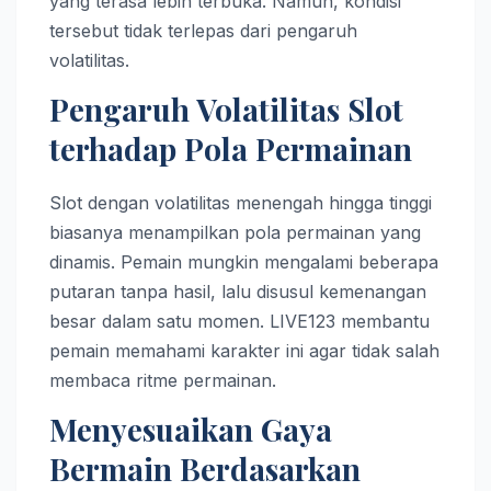
yang terasa lebih terbuka. Namun, kondisi
tersebut tidak terlepas dari pengaruh
volatilitas.
Pengaruh Volatilitas Slot
terhadap Pola Permainan
Slot dengan volatilitas menengah hingga tinggi
biasanya menampilkan pola permainan yang
dinamis. Pemain mungkin mengalami beberapa
putaran tanpa hasil, lalu disusul kemenangan
besar dalam satu momen. LIVE123 membantu
pemain memahami karakter ini agar tidak salah
membaca ritme permainan.
Menyesuaikan Gaya
Bermain Berdasarkan