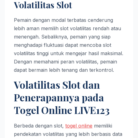
Volatilitas Slot
Pemain dengan modal terbatas cenderung
lebih aman memilih slot volatilitas rendah atau
menengah. Sebaliknya, pemain yang siap
menghadapi fluktuasi dapat mencoba slot
volatilitas tinggi untuk mengejar hasil maksimal.
Dengan memahami peran volatilitas, pemain
dapat bermain lebih tenang dan terkontrol.
Volatilitas Slot dan
Penerapannya pada
Togel Online LIVE123
Berbeda dengan slot,
togel online
memiliki
pendekatan volatilitas yang lebih berbasis data